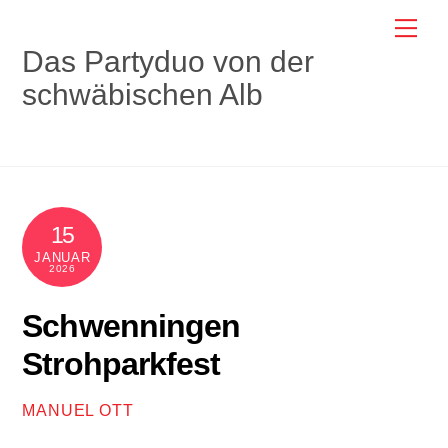
Skip
Me
to
Das Partyduo von der
content
schwäbischen Alb
15
JANUAR
2026
Schwenningen
Strohparkfest
MANUEL OTT